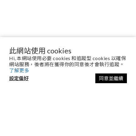
此網站使用 cookies
Hi, 本網站使用必要 cookies 和追蹤型 cookies 以確保
台灣本島單筆訂單滿 $3,000 即可享免運，未達使用新竹物流酌收 $100
網站服務，後者將在獲得你的同意後才會執行追蹤。
運費；使用超商取貨酌收 $63 運費
了解更多
設定偏好
同意並繼續
客服聯繫方式
宏潤生物科技股份有限公司
台南市南區新平路32號
06-703-0610