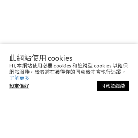
此網站使用 cookies
Hi, 本網站使用必要 cookies 和追蹤型 cookies 以確保
台灣本島單筆訂單滿 $3,000 即可享免運，未達使用新竹物流酌收 $100
網站服務，後者將在獲得你的同意後才會執行追蹤。
運費；使用超商取貨酌收 $63 運費
了解更多
設定偏好
同意並繼續
客服聯繫方式
宏潤生物科技股份有限公司
台南市南區新平路32號
06-703-0610